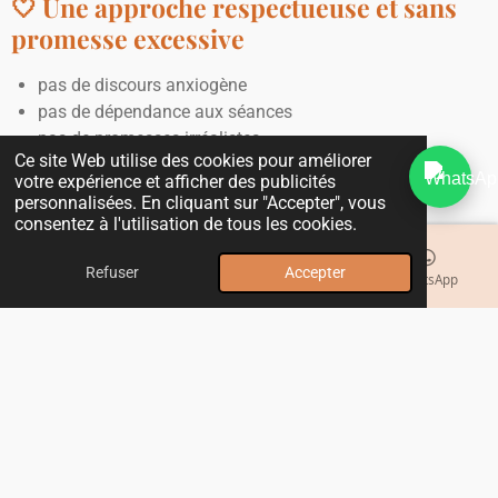
🤍 Une approche respectueuse et sans
promesse excessive
pas de discours anxiogène
pas de dépendance aux séances
pas de promesses irréalistes
Ce site Web utilise des cookies pour améliorer
votre expérience et afficher des publicités
L’objectif est simple :
personnalisées. En cliquant sur "Accepter", vous
👉 t’aider à
retrouver ton propre équilibre
.
consentez à l'utilisation de tous les cookies.
Refuser
Accepter
E-mail
Téléphone
Instagram
WhatsApp
💫
Déroulement d’une séance à distance
Le soin se déroule par visio ou téléphone, dans le confort de
votre environnement.
Il suffit d’un instant de calme pour recevoir l’énergie
universelle, qui agit au-delà du temps et de la distance.
Chaque séance dure environ
30 minutes
et inclut un
échange avant et après le soin.