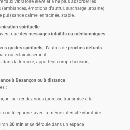
re taux vibratoire élevé et à ne plus absorber les
s (ambiances, émotions d’autrui, surcharge urbaine).
tre puissance calme, enracinée, stable.
cation spirituelle
ouvent que
des messages intuitifs ou médiumniques
 vos
guides spirituels
, d’autres de
proches défunts
aix ou éclaircissement.
 dans la lumière, apportent compréhension,
éance à Besançon ou à distance
es :
çon, sur rendez-vous (adresse transmise à la
isio ou téléphone, avec la même intensité vibratoire.
viron
30 min
et se déroule dans un espace