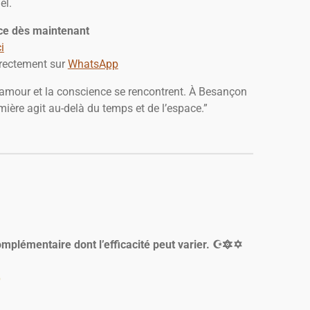
el.
ce dès maintenant
i
irectement sur
WhatsApp
 l’amour et la conscience se rencontrent. À Besançon
ière agit au-delà du temps et de l’espace.”
plémentaire dont l’efficacité peut varier. ☪️🔯✡️
