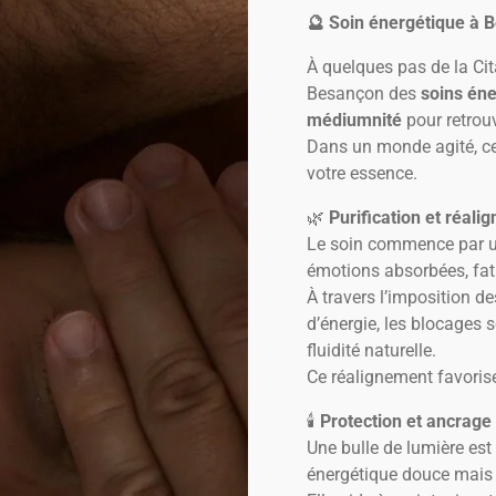
🔮
Soin énergétique à B
À quelques pas de la Cit
Besançon des
soins éne
médiumnité
pour retrouv
Dans un monde agité, c
votre essence.
🌿
Purification et réal
Le soin commence par un
émotions absorbées, fat
À travers l’imposition de
d’énergie, les blocages 
fluidité naturelle.
Ce réalignement favorise l
🕯️
Protection et ancrage 
Une bulle de lumière es
énergétique douce mais 