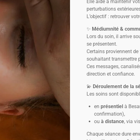
Elle aide à maintenir vot
perturbations extérieure
L’objectif : retrouver vo
✨
Médiumnité & communi
Lors du soin, il arrive s
se présentent.
Certains proviennent de
souhaitant transmettre p
Ces messages, canalisés
direction et confiance.
💫
Déroulement de la s
Les soins sont disponibl
en
présentiel
à Besan
confirmation),
ou
à distance
, via v
Chaque séance dure en