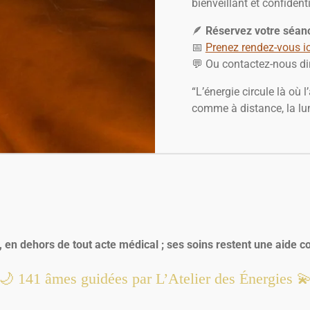
bienveillant et confidenti
🪶
Réservez votre séan
📅
Prenez rendez-vous ic
💬 Ou contactez-nous d
“L’énergie circule là où
comme à distance, la lum
en dehors de tout acte médical ; ses soins restent une aide com
🌙
141
âmes guidées par L’Atelier des Énergies 